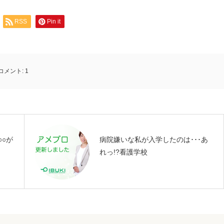
RSS
Pin it
コメント:
1
○が
病院嫌いな私が入学したのは･･･あ
れっ!?看護学校