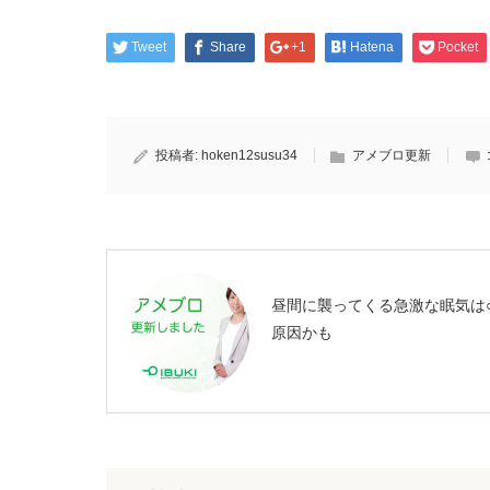
Tweet
Share
+1
Hatena
Pocket
投稿者:
hoken12susu34
アメブロ更新
昼間に襲ってくる急激な眠気は○
原因かも