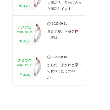
大腸活？ 自分に合っ
た腸活してます…
2023.09.21
看護学校から脱走
実は…
2023.09.18
からだによかれと思っ
て食べてたその○○
が・・・