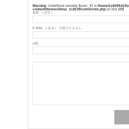
Warning
: Undefined variable $user_ID in
/home/xs809642/ho
content/themes/lotus_tcd039/comments.php
on line
155
名前
( 必須 )
E-MAIL
( 必須 ) - 公開されません -
URL